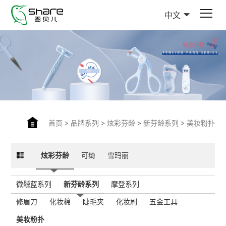
中文
首页
>
品牌系列
>
炫彩芬龄
>
新芬龄系列
>
美妆粉扑
炫彩芬龄
可绮
雪玛丽
微醺蓝系列
新芬龄系列
摩登系列
修眉刀
化妆棉
睫毛夹
化妆刷
五金工具
美妆粉扑