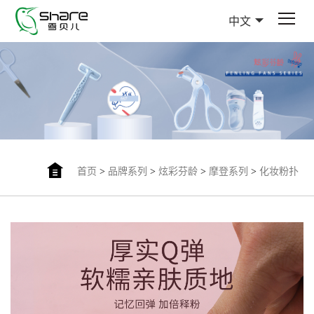
中文
首页
>
品牌系列
>
炫彩芬龄
>
摩登系列
>
化妆粉扑